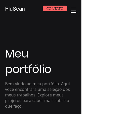
PluScan
CONTATO
Meu
portfólio
Bem-vindo ao meu portfólio. Aqui
você encontrará uma seleção dos
meus trabalhos. Explore meus
projetos para saber mais sobre o
que faço.