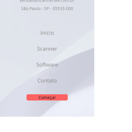
vendas@scannertek.com.br
São Paulo - SP -
05533-000
Início
Scanner
Software
Contato
Começar
Assine nossa newsletter